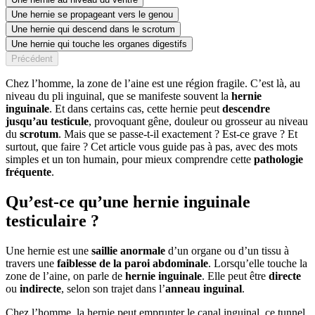
Une hernie se propageant vers le genou
Une hernie qui descend dans le scrotum
Une hernie qui touche les organes digestifs
Précédent
Chez l’homme, la zone de l’aine est une région fragile. C’est là, au
niveau du pli inguinal, que se manifeste souvent la
hernie
inguinale
. Et dans certains cas, cette hernie peut
descendre
jusqu’au testicule
, provoquant gêne, douleur ou grosseur au niveau
du
scrotum
. Mais que se passe-t-il exactement ? Est-ce grave ? Et
surtout, que faire ? Cet article vous guide pas à pas, avec des mots
simples et un ton humain, pour mieux comprendre cette
pathologie
fréquente
.
Qu’est-ce qu’une hernie inguinale
testiculaire ?
Une hernie est une
saillie anormale
d’un organe ou d’un tissu à
travers une
faiblesse de la paroi abdominale
. Lorsqu’elle touche la
zone de l’aine, on parle de
hernie inguinale
. Elle peut être
directe
ou
indirecte
, selon son trajet dans l’
anneau inguinal
.
Chez l’homme, la hernie peut emprunter le canal inguinal, ce tunnel