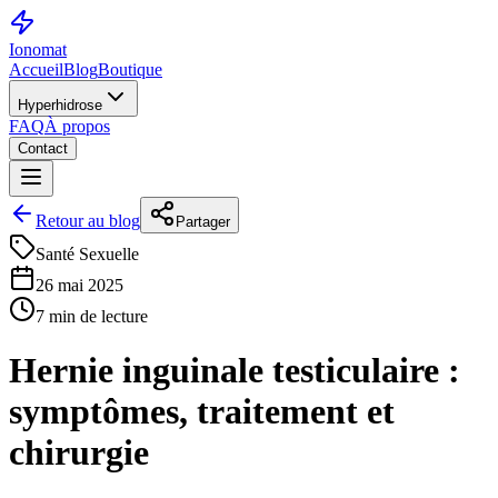
Ionomat
Accueil
Blog
Boutique
Hyperhidrose
FAQ
À propos
Contact
Retour au blog
Partager
Santé Sexuelle
26 mai 2025
7 min de lecture
Hernie inguinale testiculaire :
symptômes, traitement et
chirurgie