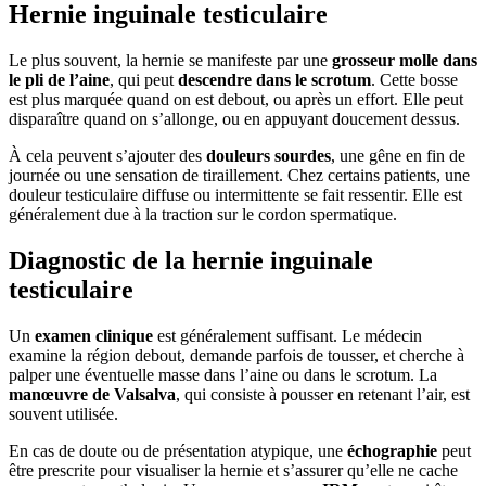
Hernie inguinale testiculaire
Le plus souvent, la hernie se manifeste par une
grosseur molle dans
le pli de l’aine
, qui peut
descendre dans le scrotum
. Cette bosse
est plus marquée quand on est debout, ou après un effort. Elle peut
disparaître quand on s’allonge, ou en appuyant doucement dessus.
À cela peuvent s’ajouter des
douleurs sourdes
, une gêne en fin de
journée ou une sensation de tiraillement. Chez certains patients, une
douleur testiculaire diffuse ou intermittente se fait ressentir. Elle est
généralement due à la traction sur le cordon spermatique.
Diagnostic de la hernie inguinale
testiculaire
Un
examen clinique
est généralement suffisant. Le médecin
examine la région debout, demande parfois de tousser, et cherche à
palper une éventuelle masse dans l’aine ou dans le scrotum. La
manœuvre de Valsalva
, qui consiste à pousser en retenant l’air, est
souvent utilisée.
En cas de doute ou de présentation atypique, une
échographie
peut
être prescrite pour visualiser la hernie et s’assurer qu’elle ne cache