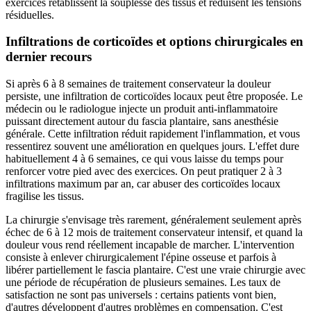
exercices rétablissent la souplesse des tissus et réduisent les tensions
résiduelles.
Infiltrations de corticoïdes et options chirurgicales en
dernier recours
Si après 6 à 8 semaines de traitement conservateur la douleur
persiste, une infiltration de corticoïdes locaux peut être proposée. Le
médecin ou le radiologue injecte un produit anti-inflammatoire
puissant directement autour du fascia plantaire, sans anesthésie
générale. Cette infiltration réduit rapidement l'inflammation, et vous
ressentirez souvent une amélioration en quelques jours. L'effet dure
habituellement 4 à 6 semaines, ce qui vous laisse du temps pour
renforcer votre pied avec des exercices. On peut pratiquer 2 à 3
infiltrations maximum par an, car abuser des corticoïdes locaux
fragilise les tissus.
La chirurgie s'envisage très rarement, généralement seulement après
échec de 6 à 12 mois de traitement conservateur intensif, et quand la
douleur vous rend réellement incapable de marcher. L'intervention
consiste à enlever chirurgicalement l'épine osseuse et parfois à
libérer partiellement le fascia plantaire. C'est une vraie chirurgie avec
une période de récupération de plusieurs semaines. Les taux de
satisfaction ne sont pas universels : certains patients vont bien,
d'autres développent d'autres problèmes en compensation. C'est