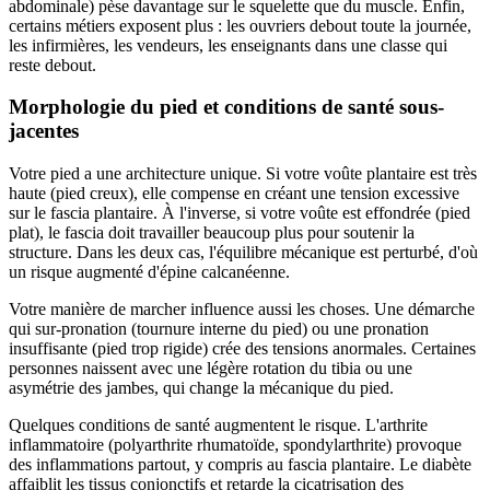
abdominale) pèse davantage sur le squelette que du muscle. Enfin,
certains métiers exposent plus : les ouvriers debout toute la journée,
les infirmières, les vendeurs, les enseignants dans une classe qui
reste debout.
Morphologie du pied et conditions de santé sous-
jacentes
Votre pied a une architecture unique. Si votre voûte plantaire est très
haute (pied creux), elle compense en créant une tension excessive
sur le fascia plantaire. À l'inverse, si votre voûte est effondrée (pied
plat), le fascia doit travailler beaucoup plus pour soutenir la
structure. Dans les deux cas, l'équilibre mécanique est perturbé, d'où
un risque augmenté d'épine calcanéenne.
Votre manière de marcher influence aussi les choses. Une démarche
qui sur-pronation (tournure interne du pied) ou une pronation
insuffisante (pied trop rigide) crée des tensions anormales. Certaines
personnes naissent avec une légère rotation du tibia ou une
asymétrie des jambes, qui change la mécanique du pied.
Quelques conditions de santé augmentent le risque. L'arthrite
inflammatoire (polyarthrite rhumatoïde, spondylarthrite) provoque
des inflammations partout, y compris au fascia plantaire. Le diabète
affaiblit les tissus conjonctifs et retarde la cicatrisation des