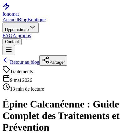
Ionomat
Accueil
Blog
Boutique
Hyperhidrose
FAQ
À propos
Contact
Retour au blog
Partager
Traitements
9 mai 2026
13 min de lecture
Épine Calcanéenne : Guide
Complet des Traitements et
Prévention