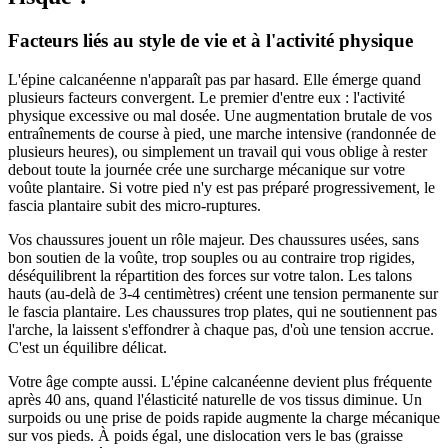
Facteurs liés au style de vie et à l'activité physique
L'épine calcanéenne n'apparaît pas par hasard. Elle émerge quand
plusieurs facteurs convergent. Le premier d'entre eux : l'activité
physique excessive ou mal dosée. Une augmentation brutale de vos
entraînements de course à pied, une marche intensive (randonnée de
plusieurs heures), ou simplement un travail qui vous oblige à rester
debout toute la journée crée une surcharge mécanique sur votre
voûte plantaire. Si votre pied n'y est pas préparé progressivement, le
fascia plantaire subit des micro-ruptures.
Vos chaussures jouent un rôle majeur. Des chaussures usées, sans
bon soutien de la voûte, trop souples ou au contraire trop rigides,
déséquilibrent la répartition des forces sur votre talon. Les talons
hauts (au-delà de 3-4 centimètres) créent une tension permanente sur
le fascia plantaire. Les chaussures trop plates, qui ne soutiennent pas
l'arche, la laissent s'effondrer à chaque pas, d'où une tension accrue.
C'est un équilibre délicat.
Votre âge compte aussi. L'épine calcanéenne devient plus fréquente
après 40 ans, quand l'élasticité naturelle de vos tissus diminue. Un
surpoids ou une prise de poids rapide augmente la charge mécanique
sur vos pieds. À poids égal, une dislocation vers le bas (graisse