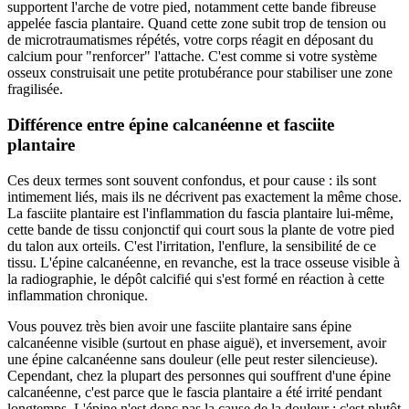
supportent l'arche de votre pied, notamment cette bande fibreuse
appelée fascia plantaire. Quand cette zone subit trop de tension ou
de microtraumatismes répétés, votre corps réagit en déposant du
calcium pour "renforcer" l'attache. C'est comme si votre système
osseux construisait une petite protubérance pour stabiliser une zone
fragilisée.
Différence entre épine calcanéenne et fasciite
plantaire
Ces deux termes sont souvent confondus, et pour cause : ils sont
intimement liés, mais ils ne décrivent pas exactement la même chose.
La fasciite plantaire est l'inflammation du fascia plantaire lui-même,
cette bande de tissu conjonctif qui court sous la plante de votre pied
du talon aux orteils. C'est l'irritation, l'enflure, la sensibilité de ce
tissu. L'épine calcanéenne, en revanche, est la trace osseuse visible à
la radiographie, le dépôt calcifié qui s'est formé en réaction à cette
inflammation chronique.
Vous pouvez très bien avoir une fasciite plantaire sans épine
calcanéenne visible (surtout en phase aiguë), et inversement, avoir
une épine calcanéenne sans douleur (elle peut rester silencieuse).
Cependant, chez la plupart des personnes qui souffrent d'une épine
calcanéenne, c'est parce que le fascia plantaire a été irrité pendant
longtemps. L'épine n'est donc pas la cause de la douleur : c'est plutôt