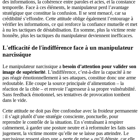
des informations, la cohérence entre paroles et actes, et la constance
temporelle. Face à ces éléments, le manipulateur perd l’avantage
stratégique que constitue la confusion. Il se sent menacé, car sa
crédibilité s’effondre. Cette attitude oblige également l’entourage à
vérifier les informations, ce qui renforce la confiance mutuelle et met
à nu les tactiques de déstabilisation. En somme, plus la victime reste
honnête, plus les tactiques du manipulateur deviennent inefficaces.
L'efficacité de l'indifférence face à un manipulateur
narcissique
Le manipulateur narcissique a
besoin d’attention pour valider son
image de supériorité
. L’indifférence, c’est-à-dire la capacité à ne
pas réagir émotionnellement à ses attaques, constitue donc une arme
redoutable. Elle coupe la source principale d’alimentation – la
réaction de la cible – et renvoie l’agresseur à sa propre vulnérabilité.
Sans feedback émotionnel, ses tentatives de provocation tombent
dans le vide.
Cette attitude ne doit pas être confondue avec la froideur permanente
: il s’agit plutôt d’une stratégie consciente, ponctuelle, pour
reprendre le contrôle de la situation. En s’entraînant à respirer
calmement, à garder une posture neutre et à reformuler les faits sans
jugement, la victime montre qu’elle ne se laisse pas atteindre. Le
narcissique ressent alors une « perte de prise » qu’il déteste, car elle