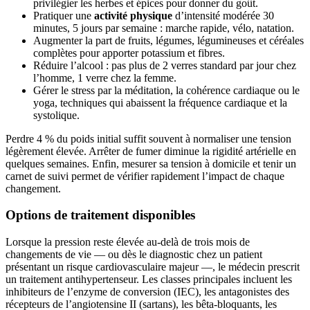
privilégier les herbes et épices pour donner du goût.
Pratiquer une
activité physique
d’intensité modérée 30
minutes, 5 jours par semaine : marche rapide, vélo, natation.
Augmenter la part de fruits, légumes, légumineuses et céréales
complètes pour apporter potassium et fibres.
Réduire l’alcool : pas plus de 2 verres standard par jour chez
l’homme, 1 verre chez la femme.
Gérer le stress par la méditation, la cohérence cardiaque ou le
yoga, techniques qui abaissent la fréquence cardiaque et la
systolique.
Perdre 4 % du poids initial suffit souvent à normaliser une tension
légèrement élevée. Arrêter de fumer diminue la rigidité artérielle en
quelques semaines. Enfin, mesurer sa tension à domicile et tenir un
carnet de suivi permet de vérifier rapidement l’impact de chaque
changement.
Options de traitement disponibles
Lorsque la pression reste élevée au-delà de trois mois de
changements de vie — ou dès le diagnostic chez un patient
présentant un risque cardiovasculaire majeur —, le médecin prescrit
un traitement antihypertenseur. Les classes principales incluent les
inhibiteurs de l’enzyme de conversion (IEC), les antagonistes des
récepteurs de l’angiotensine II (sartans), les bêta-bloquants, les