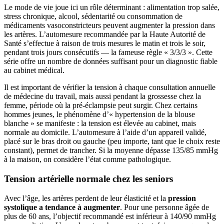
Le mode de vie joue ici un rôle déterminant : alimentation trop salée,
stress chronique, alcool, sédentarité ou consommation de
médicaments vasoconstricteurs peuvent augmenter la pression dans
les artères. L’automesure recommandée par la Haute Autorité de
Santé s’effectue à raison de trois mesures le matin et trois le soir,
pendant trois jours consécutifs — la fameuse règle « 3/3/3 ». Cette
série offre un nombre de données suffisant pour un diagnostic fiable
au cabinet médical.
Il est important de vérifier la tension à chaque consultation annuelle
de médecine du travail, mais aussi pendant la grossesse chez la
femme, période où la pré-éclampsie peut surgir. Chez certains
hommes jeunes, le phénomène d’« hypertension de la blouse
blanche » se manifeste : la tension est élevée au cabinet, mais
normale au domicile. L’automesure à l’aide d’un appareil validé,
placé sur le bras droit ou gauche (peu importe, tant que le choix reste
constant), permet de trancher. Si la moyenne dépasse 135/85 mmHg
à la maison, on considère l’état comme pathologique.
Tension artérielle normale chez les seniors
Avec l’âge, les artères perdent de leur élasticité et la
pression
systolique a tendance à augmenter
. Pour une personne âgée de
plus de 60 ans, l’objectif recommandé est inférieur à 140/90 mmHg