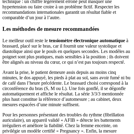
technique : un chiffre légèrement erroné peut masquer une
hypertension ou faire croire à un problème fictif. Respecter les
recommandations internationales garantit un résultat fiable et
comparable d’un jour à l’autre.
Les méthodes de mesure recommandées
Le meilleur outil reste le
tensiomètre électronique automatique
à
brassard, placé sur le bras, car il fournit une valeur systolique et
diastolique ainsi que le pouls en quelques secondes. Les modèles au
poignet sont plus pratiques, mais sensibles à la position ; ils doivent
être alignés au niveau du cœur, ce qui n’est pas toujours respecté.
Avant la prise, le patient demeure assis depuis au moins cinq
minutes, le dos appuyé, les pieds à plat au sol, sans avoir fumé ni bu
de café dans l’heure précédente. Le brassard choisi correspond à la
circonférence du bras (S, M ou L). Une fois gonflé, il se dégonfle
automatiquement et affiche le résultat. La série 3/3/3 mentionnée
plus haut constitue la référence d’automesure ; au cabinet, deux
mesures espacées d’une minute suffisent.
Pour les personnes présentant des troubles du rythme (fibrillation
auriculaire), un appareil validé « AFIB » détecte les battements
irréguliers et améliore la fiabilité. Chez la femme enceinte, on
privilégie un modèle certifié « Pregnancy ». Enfin, la mesure