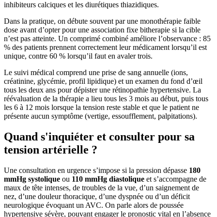
inhibiteurs calciques et les diurétiques thiazidiques.
Dans la pratique, on débute souvent par une monothérapie faible
dose avant d’opter pour une association fixe bitherapie si la cible
n’est pas atteinte. Un comprimé combiné améliore l’observance : 85
% des patients prennent correctement leur médicament lorsqu’il est
unique, contre 60 % lorsqu’il faut en avaler trois.
Le suivi médical comprend une prise de sang annuelle (ions,
créatinine, glycémie, profil lipidique) et un examen du fond d’œil
tous les deux ans pour dépister une rétinopathie hypertensive. La
réévaluation de la thérapie a lieu tous les 3 mois au début, puis tous
les 6 à 12 mois lorsque la tension reste stable et que le patient ne
présente aucun symptôme (vertige, essoufflement, palpitations).
Quand s'inquiéter et consulter pour sa
tension artérielle ?
Une consultation en urgence s’impose si la pression dépasse
180
mmHg systolique
ou
110 mmHg diastolique
et s’accompagne de
maux de tête intenses, de troubles de la vue, d’un saignement de
nez, d’une douleur thoracique, d’une dyspnée ou d’un déficit
neurologique évoquant un AVC. On parle alors de poussée
hypertensive sévère, pouvant engager le pronostic vital en l’absence