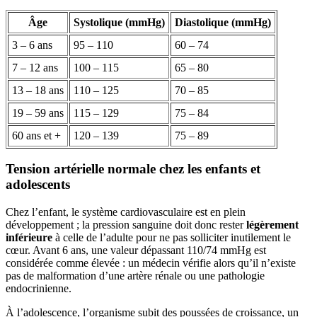
Âge
Systolique (mmHg)
Diastolique (mmHg)
3 – 6 ans
95 – 110
60 – 74
7 – 12 ans
100 – 115
65 – 80
13 – 18 ans
110 – 125
70 – 85
19 – 59 ans
115 – 129
75 – 84
60 ans et +
120 – 139
75 – 89
Tension artérielle normale chez les enfants et
adolescents
Chez l’enfant, le système cardiovasculaire est en plein
développement ; la pression sanguine doit donc rester
légèrement
inférieure
à celle de l’adulte pour ne pas solliciter inutilement le
cœur. Avant 6 ans, une valeur dépassant 110/74 mmHg est
considérée comme élevée : un médecin vérifie alors qu’il n’existe
pas de malformation d’une artère rénale ou une pathologie
endocrinienne.
À l’adolescence, l’organisme subit des poussées de croissance, un