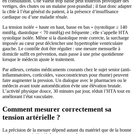
en consultation. Une valeur trop basse peut toutefois provoquer des
vertiges, des chutes ou un malaise post-prandial ; il faut donc adapter
la cible à l’état général du patient, à la présence d’insuffisance
cardiaque ou d’une maladie rénale.
La tension isolée « haute en haut, basse en bas » (systolique ≥ 140
mmHg, diastolique < 70 mmHg) est fréquente ; elle s’appelle HTA
systolique isolée. Même si la diastolique reste correcte, la surcharge
imposée au cœur peut déclencher une hypertrophie ventriculaire
gauche. Le contrôle doit être régulier : une mesure mensuelle à
domicile suffit en prévention, mais passe à une prise quotidienne
lorsque le médecin ajuste le traitement.
Par ailleurs, certains médicaments courants chez le sujet senior (anti-
inflammatoires, corticoïdes, vasoconstricteurs pour rhume) peuvent
faire augmenter la pression. Un dialogue avec le pharmacien ou le
médecin avant toute automédication évite une élévation brutale.
L’activité physique douce, 30 minutes par jour, réduit l’HTA tout en
améliorant l’état vasculaire.
Comment mesurer correctement sa
tension artérielle ?
La précision de la mesure dépend autant du matériel que de la bonne