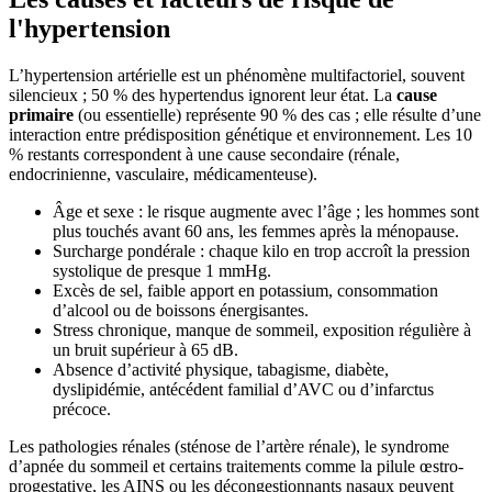
l'hypertension
L’hypertension artérielle est un phénomène multifactoriel, souvent
silencieux ; 50 % des hypertendus ignorent leur état. La
cause
primaire
(ou essentielle) représente 90 % des cas ; elle résulte d’une
interaction entre prédisposition génétique et environnement. Les 10
% restants correspondent à une cause secondaire (rénale,
endocrinienne, vasculaire, médicamenteuse).
Âge et sexe : le risque augmente avec l’âge ; les hommes sont
plus touchés avant 60 ans, les femmes après la ménopause.
Surcharge pondérale : chaque kilo en trop accroît la pression
systolique de presque 1 mmHg.
Excès de sel, faible apport en potassium, consommation
d’alcool ou de boissons énergisantes.
Stress chronique, manque de sommeil, exposition régulière à
un bruit supérieur à 65 dB.
Absence d’activité physique, tabagisme, diabète,
dyslipidémie, antécédent familial d’AVC ou d’infarctus
précoce.
Les pathologies rénales (sténose de l’artère rénale), le syndrome
d’apnée du sommeil et certains traitements comme la pilule œstro-
progestative, les AINS ou les décongestionnants nasaux peuvent