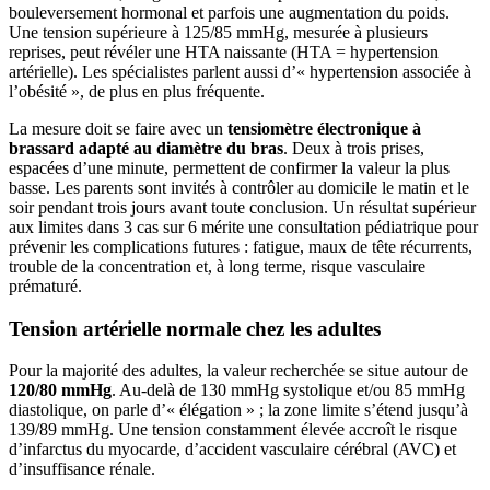
bouleversement hormonal et parfois une augmentation du poids.
Une tension supérieure à 125/85 mmHg, mesurée à plusieurs
reprises, peut révéler une HTA naissante (HTA = hypertension
artérielle). Les spécialistes parlent aussi d’« hypertension associée à
l’obésité », de plus en plus fréquente.
La mesure doit se faire avec un
tensiomètre électronique à
brassard adapté au diamètre du bras
. Deux à trois prises,
espacées d’une minute, permettent de confirmer la valeur la plus
basse. Les parents sont invités à contrôler au domicile le matin et le
soir pendant trois jours avant toute conclusion. Un résultat supérieur
aux limites dans 3 cas sur 6 mérite une consultation pédiatrique pour
prévenir les complications futures : fatigue, maux de tête récurrents,
trouble de la concentration et, à long terme, risque vasculaire
prématuré.
Tension artérielle normale chez les adultes
Pour la majorité des adultes, la valeur recherchée se situe autour de
120/80 mmHg
. Au-delà de 130 mmHg systolique et/ou 85 mmHg
diastolique, on parle d’« élégation » ; la zone limite s’étend jusqu’à
139/89 mmHg. Une tension constamment élevée accroît le risque
d’infarctus du myocarde, d’accident vasculaire cérébral (AVC) et
d’insuffisance rénale.