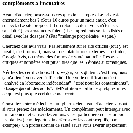
compléments alimentaires
Avant d'acheter, posez-vous ces questions simples. Le prix est-il
anormalement bas ? (Sous 10 euros pour un mois entier, c'est
suspect.) Le site propose-t-il un retour facile si vous n'êtes pas
satisfait ? (Les arnaqueurs fuient.) Les ingrédients sont-ils listés en
détail avec les dosages ? (Pas "mélange propriétaire" vague.)
Cherchez des avis vrais. Pas seulement sur le site officiel (tout y est
positif, c'est normal), mais sur des plateformes externes : trustpilot,
Google Avis, ou même des forums de santé naturelle. Les avis
critiques et honnêtes sont plus utiles que les 5 étoiles automatiques.
Vérifiez les certifications. Bio, Vegan, sans gluten : c'est bien, mais
ça n'a rien à voir avec l'efficacité. Une vraie certification c'est :
"analysé en laboratoire indépendant", "testé pour les contaminants",
"dosage garanti des actifs". SMNutrition en affiche quelques-unes,
ce qui est plus que certains concurrents.
Consultez votre médecin ou un pharmacien avant d'acheter, surtout
si vous prenez des médicaments. Un complément peut interagir avec
un traitement et causer des ennuis. C'est particulièrement vrai pour
les plantes (le millepertuis interfère avec les contraceptifs, par
exemple). Un professionnel de santé saura vous avertir rapidement.