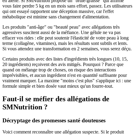
en alerte. Si SMNutrition propose un "brûle-graisse" qui affirme
vous faire perdre 5 kg en un mois sans effort, passez. Les utilisateurs
qui ont essayé rapportent une déception massive, car l'effet
métabolique est minime sans changement d'alimentation.
Les produits "anti-âge" ou "beauté peau" avec allégations très
agressives suscitent aussi de la méfiance. Une gélule ne va pas
effacer vos rides : elle peut soutenir l'élasticité de votre peau à long
terme (collagène, vitamines), mais les résultats sont subtils et lents.
Si vous attendez une transformation en 2 semaines, vous serez déçu.
Certains produits avec des listes d'ingrédients très longues (10, 15,
20 ingrédients) reçoivent des avis mitigés. Pourquoi ? Parce que
quand on mélange trop de choses, on risque des interactions
imprévisibles, et aucun ingrédient n'est en quantité suffisante pour
vraiment marquer. La maxime "moins c'est plus" s'applique ici : une
formule simple et bien dosée vaut mieux qu'un fourre-tout.
Faut-il se méfier des allégations de
SMNutrition ?
Décryptage des promesses santé douteuses
Voici comment reconnaître une allégation suspecte. Si le produit