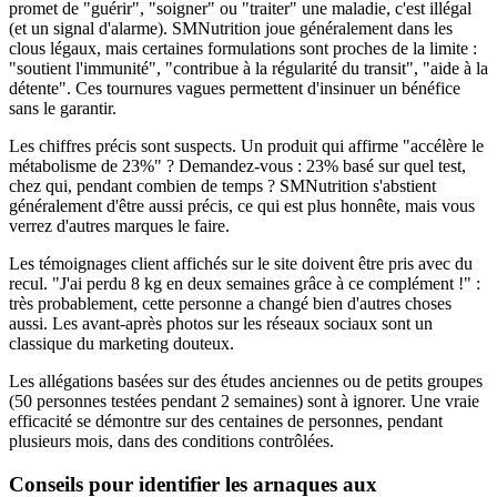
promet de "guérir", "soigner" ou "traiter" une maladie, c'est illégal
(et un signal d'alarme). SMNutrition joue généralement dans les
clous légaux, mais certaines formulations sont proches de la limite :
"soutient l'immunité", "contribue à la régularité du transit", "aide à la
détente". Ces tournures vagues permettent d'insinuer un bénéfice
sans le garantir.
Les chiffres précis sont suspects. Un produit qui affirme "accélère le
métabolisme de 23%" ? Demandez-vous : 23% basé sur quel test,
chez qui, pendant combien de temps ? SMNutrition s'abstient
généralement d'être aussi précis, ce qui est plus honnête, mais vous
verrez d'autres marques le faire.
Les témoignages client affichés sur le site doivent être pris avec du
recul. "J'ai perdu 8 kg en deux semaines grâce à ce complément !" :
très probablement, cette personne a changé bien d'autres choses
aussi. Les avant-après photos sur les réseaux sociaux sont un
classique du marketing douteux.
Les allégations basées sur des études anciennes ou de petits groupes
(50 personnes testées pendant 2 semaines) sont à ignorer. Une vraie
efficacité se démontre sur des centaines de personnes, pendant
plusieurs mois, dans des conditions contrôlées.
Conseils pour identifier les arnaques aux