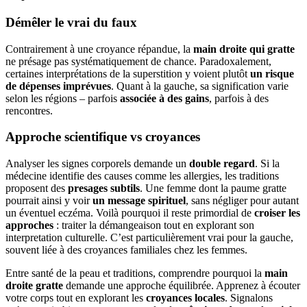
Démêler le vrai du faux
Contrairement à une croyance répandue, la
main droite qui gratte
ne présage pas systématiquement de chance. Paradoxalement,
certaines interprétations de la superstition y voient plutôt
un risque
de dépenses imprévues
. Quant à la gauche, sa signification varie
selon les régions – parfois
associée à des gains
, parfois à des
rencontres.
Approche scientifique vs croyances
Analyser les signes corporels demande un
double regard
. Si la
médecine identifie des causes comme les allergies, les traditions
proposent des
presages subtils
. Une femme dont la paume gratte
pourrait ainsi y voir
un message spirituel
, sans négliger pour autant
un éventuel eczéma. Voilà pourquoi il reste primordial de
croiser les
approches
: traiter la démangeaison tout en explorant son
interpretation culturelle. C’est particulièrement vrai pour la gauche,
souvent liée à des croyances familiales chez les femmes.
Entre santé de la peau et traditions, comprendre pourquoi la
main
droite gratte
demande une approche équilibrée. Apprenez à écouter
votre corps tout en explorant les
croyances locales
. Signalons