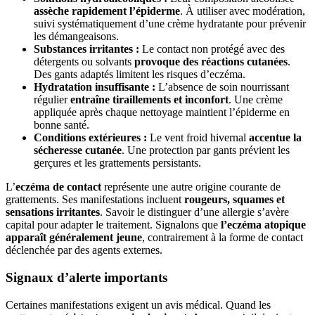
assèche rapidement l’épiderme
. À utiliser avec modération,
suivi systématiquement d’une crème hydratante pour prévenir
les démangeaisons.
Substances irritantes :
Le contact non protégé avec des
détergents ou solvants
provoque des réactions cutanées
.
Des gants adaptés limitent les risques d’eczéma.
Hydratation insuffisante :
L’absence de soin nourrissant
régulier
entraîne tiraillements et inconfort
. Une crème
appliquée après chaque nettoyage maintient l’épiderme en
bonne santé.
Conditions extérieures :
Le vent froid hivernal
accentue la
sécheresse cutanée
. Une protection par gants prévient les
gerçures et les grattements persistants.
L’
eczéma de contact
représente une autre origine courante de
grattements. Ses manifestations incluent
rougeurs, squames et
sensations irritantes
. Savoir le distinguer d’une allergie s’avère
capital pour adapter le traitement. Signalons que
l’eczéma atopique
apparaît généralement jeune
, contrairement à la forme de contact
déclenchée par des agents externes.
Signaux d’alerte importants
Certaines manifestations exigent un avis médical. Quand les