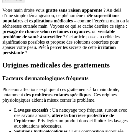
Votre main droite vous
gratte sans raison apparente
? Au-delà
d’une simple démangeaison, ce phénomène mêle
superstitions
populaires et explications médicales
– comme l’eczéma main ou la
sécheresse cutanée main. Voyons ce qui se cache derrière ce signe :
présage de chance selon certaines croyances
, ou
véritable
problème de santé à surveiller
? Cet article passe au crible les
significations possibles et propose des solutions concrètes pour
apaiser votre peau. Prêt à percer les secrets de cette
irritation
persistante
?
Origines médicales des grattements
Facteurs dermatologiques fréquents
Plusieurs affections expliquent ces grattements à la main droite,
notamment
des problèmes cutanés spécifiques
. Ces origines
physiologiques aident à mieux cerner le problème.
Lavages excessifs :
Un nettoyage trop fréquent, surtout avec
des savons abrasifs,
altère la barrière protectrice de
l’épiderme
. Privilégiez un produit doux et limitez les lavages
aux situations nécessaires.
Solutions hydroalcooliques :
Leur composition alcoolisée