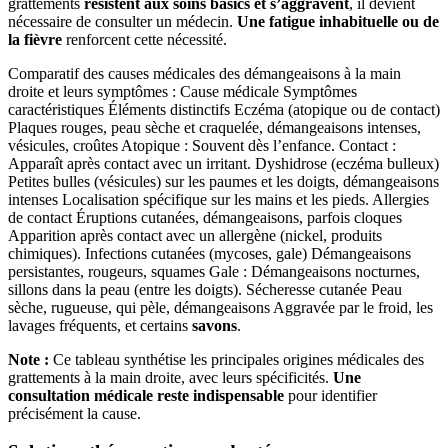
grattements
résistent aux soins basics et s’aggravent
, il devient
nécessaire de consulter un médecin.
Une fatigue inhabituelle ou de
la fièvre
renforcent cette nécessité.
Comparatif des causes médicales des démangeaisons à la main
droite et leurs symptômes : Cause médicale Symptômes
caractéristiques Éléments distinctifs Eczéma (atopique ou de contact)
Plaques rouges, peau sèche et craquelée, démangeaisons intenses,
vésicules, croûtes Atopique : Souvent dès l’enfance. Contact :
Apparaît après contact avec un irritant. Dyshidrose (eczéma bulleux)
Petites bulles (vésicules) sur les paumes et les doigts, démangeaisons
intenses Localisation spécifique sur les mains et les pieds. Allergies
de contact Éruptions cutanées, démangeaisons, parfois cloques
Apparition après contact avec un allergène (nickel, produits
chimiques). Infections cutanées (mycoses, gale) Démangeaisons
persistantes, rougeurs, squames Gale : Démangeaisons nocturnes,
sillons dans la peau (entre les doigts). Sécheresse cutanée Peau
sèche, rugueuse, qui pèle, démangeaisons Aggravée par le froid, les
lavages fréquents, et certains
savons
.
Note :
Ce tableau synthétise les principales origines médicales des
grattements à la main droite, avec leurs spécificités.
Une
consultation médicale reste indispensable
pour identifier
précisément la cause.