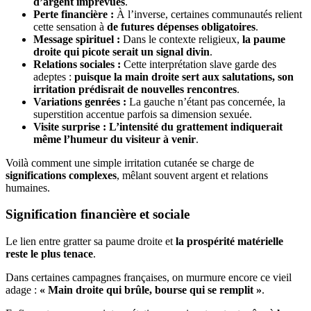
d’argent imprévues
.
Perte financière :
À l’inverse, certaines communautés relient
cette sensation à
de futures dépenses obligatoires
.
Message spirituel :
Dans le contexte religieux,
la paume
droite qui picote serait un signal divin
.
Relations sociales :
Cette interprétation slave garde des
adeptes :
puisque la main droite sert aux salutations, son
irritation prédisrait de nouvelles rencontres
.
Variations genrées :
La gauche n’étant pas concernée, la
superstition accentue parfois sa dimension sexuée.
Visite surprise :
L’intensité du grattement indiquerait
même l’humeur du visiteur à venir
.
Voilà comment une simple irritation cutanée se charge de
significations complexes
, mêlant souvent argent et relations
humaines.
Signification financière et sociale
Le lien entre gratter sa paume droite et
la prospérité matérielle
reste le plus tenace
.
Dans certaines campagnes françaises, on murmure encore ce vieil
adage :
« Main droite qui brûle, bourse qui se remplit »
.