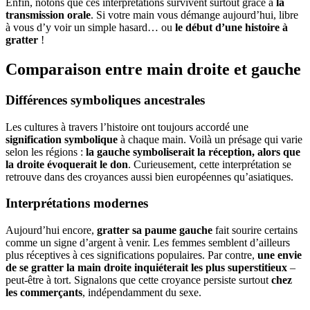
Enfin, notons que ces interprétations survivent surtout grâce à
la
transmission orale
. Si votre main vous démange aujourd’hui, libre
à vous d’y voir un simple hasard… ou
le début d’une histoire à
gratter
!
Comparaison entre main droite et gauche
Différences symboliques ancestrales
Les cultures à travers l’histoire ont toujours accordé une
signification symbolique
à chaque main. Voilà un présage qui varie
selon les régions :
la gauche symboliserait la réception, alors que
la droite évoquerait le don
. Curieusement, cette interprétation se
retrouve dans des croyances aussi bien européennes qu’asiatiques.
Interprétations modernes
Aujourd’hui encore,
gratter sa paume gauche
fait sourire certains
comme un signe d’argent à venir. Les femmes semblent d’ailleurs
plus réceptives à ces significations populaires. Par contre,
une envie
de se gratter la main droite inquiéterait les plus superstitieux
–
peut-être à tort. Signalons que cette croyance persiste surtout
chez
les commerçants
, indépendamment du sexe.