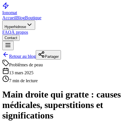
Ionomat
Accueil
Blog
Boutique
Hyperhidrose
FAQ
À propos
Contact
Retour au blog
Partager
Problèmes de peau
13 mars 2025
7 min de lecture
Main droite qui gratte : causes
médicales, superstitions et
significations