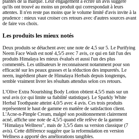
plantes de la marque. Leur engagement à écrire un avis suggère
qu'ils ont trouvé au moins un produit qui correspondait à leurs
attentes. Il n'en reste pas moins que le volume limité d'avis invite à la
prudence : mieux vaut croiser ces retours avec d'autres sources avant
de faire vos choix.
Les produits les mieux notés
Deux produits se détachent avec une note de 4,5 sur 5. Le Purifying
Neem Face Wash est noté 4,5/5 avec 7 avis, ce qui en fait l'un des
produits Himalaya les mieux évalués et aussi l'un des plus
commentés. Les utilisateurs le reconnaissent notamment pour son
efficacité sur les peaux grasses et la réduction des impuretés. Le
neem, ingrédient phare de Himalaya Herbals depuis longtemps,
semble vraiment livrer les résultats attendus selon ces retours.
L'Olive Extra Nourishing Body Lotion obtient 4,5/5 mais sur un
seul avis (ce qui limite sa fiabilité statistique). Le Sparkly White
Herbal Toothpaste atteint 4,0/5 avec 4 avis. Ces trois produits
représentent le haut de gamme en matière de satisfaction client.
L'Acne-n-Pimple Cream, malgré son positionnement clairement
acné, affiche une note de 4,5/5 quand elle relève de la gamme
"Himalaya Wellness", mais de 3,5/5 dans sa version classique (7
avis). Cette différence suggère que la reformulation en version
Wellness a apporté des améliorations tangibles.