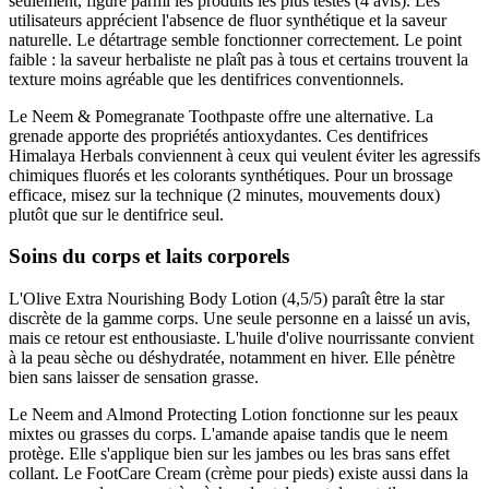
seulement, figure parmi les produits les plus testés (4 avis). Les
utilisateurs apprécient l'absence de fluor synthétique et la saveur
naturelle. Le détartrage semble fonctionner correctement. Le point
faible : la saveur herbaliste ne plaît pas à tous et certains trouvent la
texture moins agréable que les dentifrices conventionnels.
Le Neem & Pomegranate Toothpaste offre une alternative. La
grenade apporte des propriétés antioxydantes. Ces dentifrices
Himalaya Herbals conviennent à ceux qui veulent éviter les agressifs
chimiques fluorés et les colorants synthétiques. Pour un brossage
efficace, misez sur la technique (2 minutes, mouvements doux)
plutôt que sur le dentifrice seul.
Soins du corps et laits corporels
L'Olive Extra Nourishing Body Lotion (4,5/5) paraît être la star
discrète de la gamme corps. Une seule personne en a laissé un avis,
mais ce retour est enthousiaste. L'huile d'olive nourrissante convient
à la peau sèche ou déshydratée, notamment en hiver. Elle pénètre
bien sans laisser de sensation grasse.
Le Neem and Almond Protecting Lotion fonctionne sur les peaux
mixtes ou grasses du corps. L'amande apaise tandis que le neem
protège. Elle s'applique bien sur les jambes ou les bras sans effet
collant. Le FootCare Cream (crème pour pieds) existe aussi dans la