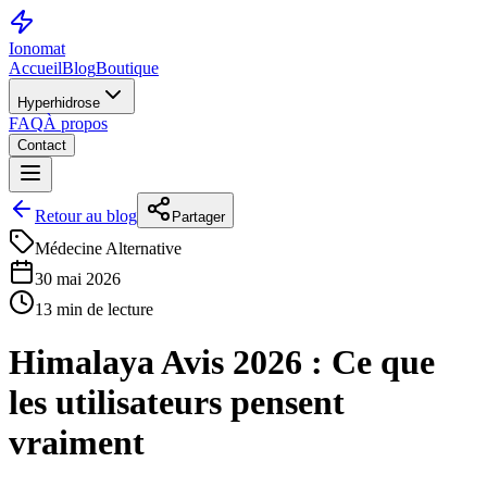
Ionomat
Accueil
Blog
Boutique
Hyperhidrose
FAQ
À propos
Contact
Retour au blog
Partager
Médecine Alternative
30 mai 2026
13 min de lecture
Himalaya Avis 2026 : Ce que
les utilisateurs pensent
vraiment