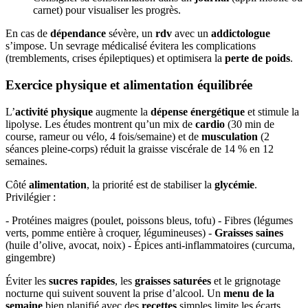
carnet) pour visualiser les progrès.
En cas de
dépendance
sévère, un
rdv
avec un
addictologue
s’impose. Un sevrage médicalisé évitera les complications
(tremblements, crises épileptiques) et optimisera la
perte de poids
.
Exercice physique et alimentation équilibrée
L’
activité physique
augmente la
dépense énergétique
et stimule la
lipolyse. Les études montrent qu’un mix de
cardio
(30 min de
course, rameur ou vélo, 4 fois/semaine) et de
musculation
(2
séances pleine-corps) réduit la graisse viscérale de 14 % en 12
semaines.
Côté
alimentation
, la priorité est de stabiliser la
glycémie
.
Privilégier :
- Protéines maigres (poulet, poissons bleus, tofu) - Fibres (légumes
verts, pomme entière à croquer, légumineuses) -
Graisses saines
(huile d’olive, avocat, noix) - Épices anti-inflammatoires (curcuma,
gingembre)
Éviter les
sucres rapides
, les
graisses saturées
et le grignotage
nocturne qui suivent souvent la prise d’alcool. Un
menu de la
semaine
bien planifié avec des
recettes
simples limite les écarts.