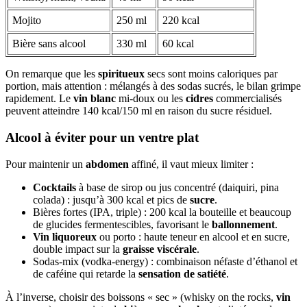
Mojito
250 ml
220 kcal
Bière sans alcool
330 ml
60 kcal
On remarque que les
spiritueux
secs sont moins caloriques par
portion, mais attention : mélangés à des sodas sucrés, le bilan grimpe
rapidement. Le
vin blanc
mi-doux ou les
cidres
commercialisés
peuvent atteindre 140 kcal/150 ml en raison du sucre résiduel.
Alcool à éviter pour un ventre plat
Pour maintenir un
abdomen
affiné, il vaut mieux limiter :
Cocktails
à base de sirop ou jus concentré (daiquiri, pina
colada) : jusqu’à 300 kcal et pics de
sucre
.
Bières fortes (IPA, triple) : 200 kcal la bouteille et beaucoup
de glucides fermentescibles, favorisant le
ballonnement
.
Vin liquoreux
ou porto : haute teneur en alcool et en sucre,
double impact sur la
graisse viscérale
.
Sodas-mix (vodka-energy) : combinaison néfaste d’éthanol et
de caféine qui retarde la
sensation de satiété
.
À l’inverse, choisir des boissons « sec » (whisky on the rocks,
vin