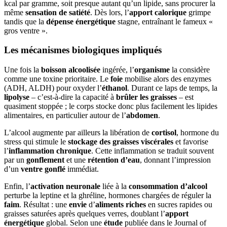
kcal par gramme, soit presque autant qu’un lipide, sans procurer la
même
sensation de satiété
. Dès lors, l’
apport calorique
grimpe
tandis que la
dépense énergétique
stagne, entraînant le fameux «
gros ventre ».
Les mécanismes biologiques impliqués
Une fois la
boisson alcoolisée
ingérée, l’
organisme
la considère
comme une toxine prioritaire. Le
foie
mobilise alors des enzymes
(ADH, ALDH) pour oxyder l’
éthanol
. Durant ce laps de temps, la
lipolyse
– c’est-à-dire la capacité à
brûler les graisses
– est
quasiment stoppée ; le corps stocke donc plus facilement les lipides
alimentaires, en particulier autour de l’
abdomen
.
L’alcool augmente par ailleurs la libération de
cortisol
, hormone du
stress qui stimule le
stockage des graisses viscérales
et favorise
l’
inflammation chronique
. Cette inflammation se traduit souvent
par un
gonflement
et une
rétention d’eau
, donnant l’impression
d’un
ventre gonflé
immédiat.
Enfin, l’
activation neuronale
liée à la
consommation d’alcool
perturbe la leptine et la ghréline, hormones chargées de réguler la
faim
. Résultat : une
envie
d’
aliments riches
en sucres rapides ou
graisses saturées après quelques verres, doublant l’
apport
énergétique
global. Selon une
étude
publiée dans le Journal of