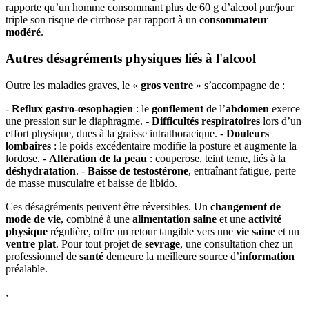
rapporte qu’un homme consommant plus de 60 g d’alcool pur/jour
triple son risque de cirrhose par rapport à un
consommateur
modéré
.
Autres désagréments physiques liés à l'alcool
Outre les maladies graves, le «
gros ventre
» s’accompagne de :
-
Reflux gastro-œsophagien
: le
gonflement
de l’
abdomen
exerce
une pression sur le diaphragme. -
Difficultés respiratoires
lors d’un
effort physique, dues à la graisse intrathoracique. -
Douleurs
lombaires
: le poids excédentaire modifie la posture et augmente la
lordose. -
Altération de la peau
: couperose, teint terne, liés à la
déshydratation
. -
Baisse de testostérone
, entraînant fatigue, perte
de masse musculaire et baisse de libido.
Ces désagréments peuvent être réversibles. Un
changement de
mode de vie
, combiné à une
alimentation saine
et une
activité
physique
régulière, offre un retour tangible vers une
vie saine
et un
ventre plat
. Pour tout projet de
sevrage
, une consultation chez un
professionnel de
santé
demeure la meilleure source d’
information
préalable.
,