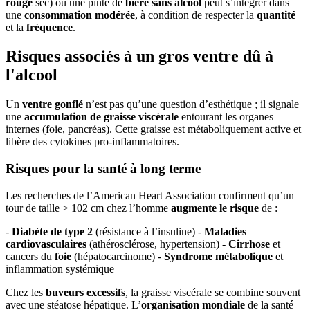
rouge
sec) ou une pinte de
bière sans alcool
peut s’intégrer dans
une
consommation modérée
, à condition de respecter la
quantité
et la
fréquence
.
Risques associés à un gros ventre dû à
l'alcool
Un
ventre gonflé
n’est pas qu’une question d’esthétique ; il signale
une
accumulation de graisse viscérale
entourant les organes
internes (foie, pancréas). Cette graisse est métaboliquement active et
libère des cytokines pro-inflammatoires.
Risques pour la santé à long terme
Les recherches de l’American Heart Association confirment qu’un
tour de taille > 102 cm chez l’homme
augmente le risque
de :
-
Diabète de type 2
(résistance à l’insuline) -
Maladies
cardiovasculaires
(athérosclérose, hypertension) -
Cirrhose
et
cancers du
foie
(hépatocarcinome) -
Syndrome métabolique
et
inflammation systémique
Chez les
buveurs excessifs
, la graisse viscérale se combine souvent
avec une stéatose hépatique. L’
organisation mondiale
de la santé