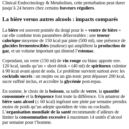
Clinical Endocrinology & Metabolism, cette perturbation peut durer
jusqu’à 24 heures chez certains
buveurs réguliers
.
La bière versus autres alcools : impacts comparés
La
bière
est souvent pointée du doigt pour le «
ventre de bière
»
car elle combine trois paramètres défavorables : une
teneur
calorique
moyenne de 150 kcal par pinte (500 ml), une présence de
glucides fermentescibles
(maltose) qui amplifient la
production de
gaz
, et un volume important qui distend l’
estomac
.
Cependant, un verre (150 ml) de
vin rouge
ou blanc apporte env.
120 kcal, tandis qu’un « short drink » (40 ml) de
spiritueux
culmine
à 90 kcal avant ajout de soda. Le problème survient surtout avec les
cocktails sucrés
: un mojito ou un gin-tonic peut dépasser 200 kcal,
sucre raffiné inclus, et accroître la
glycémie
post-repas.
En somme, le choix de la
boisson
, sa taille de
verre
, la
quantité
consommée
et la
fréquence
font toute la différence. Un amateur de
bière sans alcool
(≤ 60 kcal) ingérant une pinte par semaine prendra
moins de poids qu’un adepte quotidien de vins ou cocktails.
L’
organisation mondiale de la santé
recommande d’ailleurs de
limiter la
consommation excessive
à maximum 14 unités d’alcool
par semaine pour l’homme.