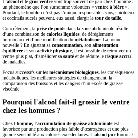
L’
alcool
et le
gros ventre
vont trop souvent de pair chez l’homme :
un phénomène que l’on surnomme volontiers «
ventre à bière
».
Pourtant, le houblon n’est pas l’unique responsable : vins, spiritueux
et cocktails sucrés peuvent, eux aussi, élargir le
tour de taille
.
Concrètement, la
prise de poids
dans la zone abdominale résulte
d’une combinaison de
calories liquides
, de dérèglements
hormonaux et d’une modification du
métabolisme
. La bonne
nouvelle ? En ajustant sa
consommation
, son
alimentation
équilibrée
et son
activité physique
, il est possible de retrouver un
ventre plus plat, d’améliorer sa
santé
et de réduire le
risque accru
de maladies.
Focus successifs sur les
mécanismes biologiques
, les conséquences
métaboliques, les meilleures stratégies de changement, la
comparaison des boissons et les dangers d’un excès de graisse
viscérale.
Pourquoi l'alcool fait-il grossir le ventre
chez les hommes ?
Chez l’
homme
, l’
accumulation de graisse abdominale
est
favorisée par une production plus faible d’œstrogènes et une plus
grande sensibilité aux calories excédentaires. L’
alcool pur
fournit 7