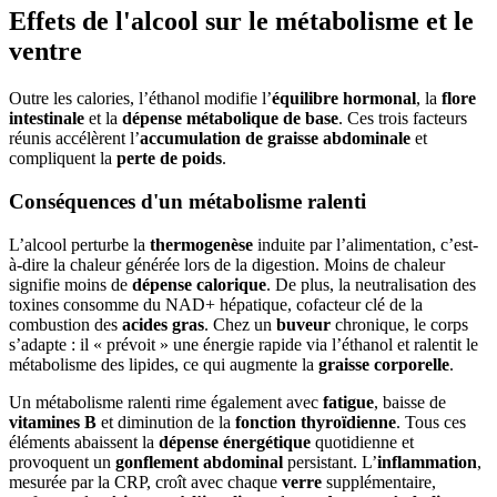
Effets de l'alcool sur le métabolisme et le
ventre
Outre les calories, l’éthanol modifie l’
équilibre hormonal
, la
flore
intestinale
et la
dépense métabolique de base
. Ces trois facteurs
réunis accélèrent l’
accumulation de graisse abdominale
et
compliquent la
perte de poids
.
Conséquences d'un métabolisme ralenti
L’alcool perturbe la
thermogenèse
induite par l’alimentation, c’est-
à-dire la chaleur générée lors de la digestion. Moins de chaleur
signifie moins de
dépense calorique
. De plus, la neutralisation des
toxines consomme du NAD+ hépatique, cofacteur clé de la
combustion des
acides gras
. Chez un
buveur
chronique, le corps
s’adapte : il « prévoit » une énergie rapide via l’éthanol et ralentit le
métabolisme des lipides, ce qui augmente la
graisse corporelle
.
Un métabolisme ralenti rime également avec
fatigue
, baisse de
vitamines B
et diminution de la
fonction thyroïdienne
. Tous ces
éléments abaissent la
dépense énergétique
quotidienne et
provoquent un
gonflement abdominal
persistant. L’
inflammation
,
mesurée par la CRP, croît avec chaque
verre
supplémentaire,