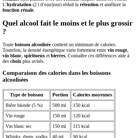
L’
hydratation
(2 l d’eau/jour) réduit la
rétention
et améliore la
fonction rénale
.
Quel alcool fait le moins et le plus grossir
?
Toute
boisson alcoolisée
contient un minimum de calories.
Toutefois, la densité énergétique varie fortement entre
vin rouge
,
vin blanc
,
spiritueux
et
bierres
. Connaître ces différences aide à
des
choix
plus avisés.
Comparaison des calories dans les boissons
alcoolisées
Type de boisson
Portion
Calories moyennes
Bière blonde (5 %)
500 ml
150 kcal
Vin rouge
150 ml
120 kcal
Vin blanc sec
150 ml
115 kcal
Whisky, rhum, vodka
40 ml
90 kcal