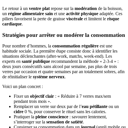
Le retour à un
ventre plat
repose sur la
modération
de la boisson,
un
régime alimentaire sain
et une
activité physique
adaptée. Ces
piliers favorisent la perte de graisse
viscérale
et limitent le
risque
cardiaque
.
Stratégies pour arrêter ou modérer la consommation
Pour nombre d’hommes, la
consommation régulière
est une
habitude sociale. La première étape consiste donc à identifier les
situations déclenchantes (after-work, matchs, week-end). Les
experts en
santé publique
recommandent la méthode « 2-3-4 » :
deux jours consécutifs sans alcool par semaine, pas plus de trois
verres par occasion et quatre semaines par an totalement sobres, afin
de réinitialiser le
système nerveux
.
Voici un plan concret :
Fixer un
objectif clair
: « Réduire à 7 verres max/sem
pendant trois mois ».
Remplacer un verre sur deux par de l’
eau pétillante
ou un
cidre
0 %, pour conserver le rituel sans les calories.
Pratiquer la
pleine conscience
: savourer lentement,
s’interroger sur la
sensation de satiété
.
Consigner sa consommation dans un
journal
(appli mobile ou