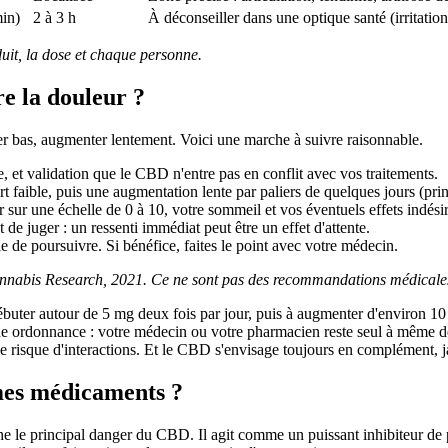
in)
2 à 3 h
À déconseiller dans une optique santé (irritation
duit, la dose et chaque personne.
 la douleur ?
er bas, augmenter lentement. Voici une marche à suivre raisonnable.
 et validation que le CBD n'entre pas en conflit avec vos traitements.
aible, puis une augmentation lente par paliers de quelques jours (princ
sur une échelle de 0 à 10, votre sommeil et vos éventuels effets indésir
de juger : un ressenti immédiat peut être un effet d'attente.
e de poursuivre. Si bénéfice, faites le point avec votre médecin.
annabis Research, 2021. Ce ne sont pas des recommandations médicales :
buter autour de 5 mg deux fois par jour, puis à augmenter d'environ 10 
ne ordonnance : votre médecin ou votre pharmacien reste seul à même de l
 le risque d'interactions. Et le CBD s'envisage toujours en complément, j
mes médicaments ?
cache le principal danger du CBD. Il agit comme un puissant inhibite