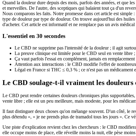
Quand la douleur dure depuis des mois, parfois des années, et que les 
et merveilles. De l'autre, des sceptiques qui balaient tout ça d'un re
Nous comparons les faits. Notre promesse dans cet article est simple : 
type de douleur par type de douleur. On trouve aujourd'hui des huiles 
d'acheter. Cet article est informatif et ne remplace pas un avis médica
L'essentiel en 30 secondes
Le CBD ne supprime pas l'intensité de la douleur ; il agit surtout
La preuve clinique est limitée pour le CBD seul en vente libre
Ça vaut parfois l'essai en complément, jamais en remplacement 
Attention aux interactions : le CBD modifie l'effet de nombreux 
Légal en France si THC ≤ 0,3 % ; ce n'est pas un médicament et
Le CBD soulage-t-il vraiment les douleurs
Le CBD peut rendre certaines douleurs chroniques plus supportables, su
vente libre ; elle est un peu meilleure, mais modeste, pour les médi
Il faut distinguer deux choses qu'on mélange souvent. D'un côté, le resse
plus détendu », « je ne prends plus de tramadol tous les jours ». Ce vécu
Une piste d'explication revient chez les chercheurs : le CBD modifiera
elle occupe moins de place, elle réveille moins la nuit, elle pèse moins