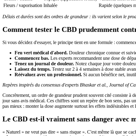
Fleurs / vaporisation
Inhalée
Rapide (quelques m
Délais et durées sont des ordres de grandeur : ils varient selon le pro
Comment tester le CBD prudemment contre
Si vous décidez d'essayer, le principe tient en une formule : commenc
Feu vert médical d'abord.
Douleur chronique connue et suivie,
Commencez bas.
Les experts recommandent une dose de départ f
Tenez un journal de douleur.
Notez chaque jour votre douleur 
Laissez du temps.
Testez sur 2 à 4 semaines à dose stable avant 
Réévaluez avec un professionnel.
Si aucun bénéfice net, inutil
Repères inspirés du consensus d'experts Bhaskar et al., Journal of C
Concrètement, un ordre de grandeur prudent souvent cité consiste à dé
jour sans avis médical. Ces chiffres sont un repère de bon sens, pas u
pas mieux : monter la dose augmente surtout les effets indésirables et
Le CBD est-il vraiment sans danger avec 
« Naturel » ne veut pas dire « sans risque ». C'est même là que se 