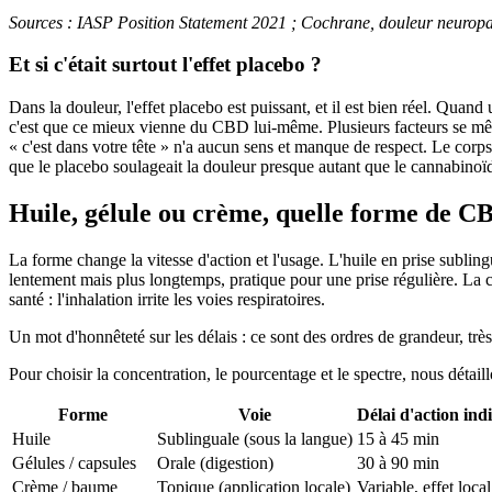
Sources : IASP Position Statement 2021 ; Cochrane, douleur neuropat
Et si c'était surtout l'effet placebo ?
Dans la douleur, l'effet placebo est puissant, et il est bien réel. Quan
c'est que ce mieux vienne du CBD lui-même. Plusieurs facteurs se mêlen
« c'est dans votre tête » n'a aucun sens et manque de respect. Le cor
que le placebo soulageait la douleur presque autant que le cannabinoïde
Huile, gélule ou crème, quelle forme de C
La forme change la vitesse d'action et l'usage. L'huile en prise sublingu
lentement mais plus longtemps, pratique pour une prise régulière. La cr
santé : l'inhalation irrite les voies respiratoires.
Un mot d'honnêteté sur les délais : ce sont des ordres de grandeur, trè
Pour choisir la concentration, le pourcentage et le spectre, nous détail
Forme
Voie
Délai d'action indi
Huile
Sublinguale (sous la langue)
15 à 45 min
Gélules / capsules
Orale (digestion)
30 à 90 min
Crème / baume
Topique (application locale)
Variable, effet local