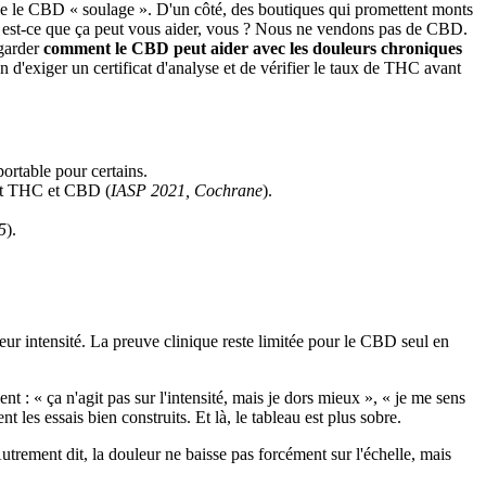
t que le CBD « soulage ». D'un côté, des boutiques qui promettent monts
on : est-ce que ça peut vous aider, vous ? Nous ne vendons pas de CBD.
egarder
comment le CBD peut aider avec les douleurs chroniques
on d'exiger un certificat d'analyse et de vérifier le taux de THC avant
portable pour certains.
ant THC et CBD (
IASP 2021, Cochrane
).
5
).
eur intensité. La preuve clinique reste limitée pour le CBD seul en
nt : « ça n'agit pas sur l'intensité, mais je dors mieux », « je me sens
 les essais bien construits. Et là, le tableau est plus sobre.
Autrement dit, la douleur ne baisse pas forcément sur l'échelle, mais