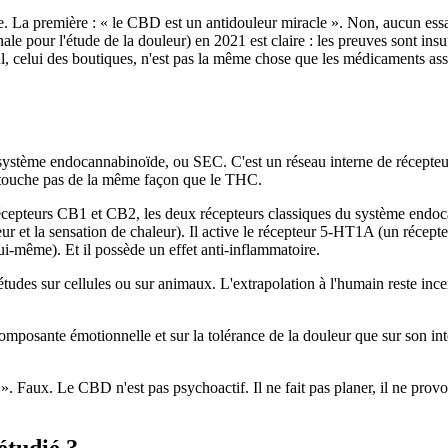
. La première : « le CBD est un antidouleur miracle ». Non, aucun essai 
onale pour l'étude de la douleur) en 2021 est claire : les preuves sont in
eul, celui des boutiques, n'est pas la même chose que les médicaments a
e système endocannabinoïde, ou SEC. C'est un réseau interne de récepteur
 touche pas de la même façon que le THC.
 récepteurs CB1 et CB2, les deux récepteurs classiques du système endo
 et la sensation de chaleur). Il active le récepteur 5-HT1A (un récepteur 
i-même). Et il possède un effet anti-inflammatoire.
udes sur cellules ou sur animaux. L'extrapolation à l'humain reste incer
omposante émotionnelle et sur la tolérance de la douleur que sur son int
 Faux. Le CBD n'est pas psychoactif. Il ne fait pas planer, il ne provoq
étudié ?