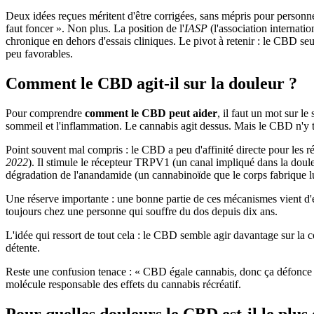
Deux idées reçues méritent d'être corrigées, sans mépris pour personne
faut foncer ». Non plus. La position de l'
IASP
(l'association internati
chronique en dehors d'essais cliniques. Le pivot à retenir : le CBD s
peu favorables.
Comment le CBD agit-il sur la douleur ?
Pour comprendre
comment le CBD peut aider
, il faut un mot sur l
sommeil et l'inflammation. Le cannabis agit dessus. Mais le CBD n'y
Point souvent mal compris : le CBD a peu d'affinité directe pour les
2022
). Il stimule le récepteur TRPV1 (un canal impliqué dans la douleur
dégradation de l'anandamide (un cannabinoïde que le corps fabrique lu
Une réserve importante : une bonne partie de ces mécanismes vient d'ét
toujours chez une personne qui souffre du dos depuis dix ans.
L'idée qui ressort de tout cela : le CBD semble agir davantage sur la c
détente.
Reste une confusion tenace : « CBD égale cannabis, donc ça défonce ».
molécule responsable des effets du cannabis récréatif.
Pour quelles douleurs le CBD est-il le plus 