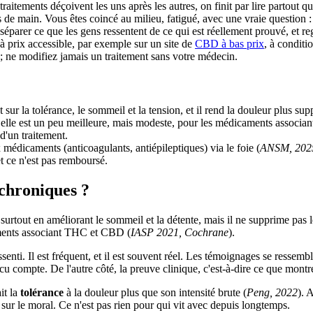
traitements déçoivent les uns après les autres, on finit par lire partou
vers de main. Vous êtes coincé au milieu, fatigué, avec une vraie questi
séparer ce que les gens ressentent de ce qui est réellement prouvé, et r
à prix accessible, par exemple sur un site de
CBD à bas prix
, à conditi
l ; ne modifiez jamais un traitement sans votre médecin.
 sur la tolérance, le sommeil et la tension, et il rend la douleur plus sup
 ; elle est un peu meilleure, mais modeste, pour les médicaments associ
d'un traitement.
médicaments (anticoagulants, antiépileptiques) via le foie (
ANSM, 202
 ce n'est pas remboursé.
 chroniques ?
rtout en améliorant le sommeil et la détente, mais il ne supprime pas l
caments associant THC et CBD (
IASP 2021, Cochrane
).
nti. Il est fréquent, et il est souvent réel. Les témoignages se ressemble
 compte. De l'autre côté, la preuve clinique, c'est-à-dire ce que montrent
it la
tolérance
à la douleur plus que son intensité brute (
Peng, 2022
). 
 sur le moral. Ce n'est pas rien pour qui vit avec depuis longtemps.