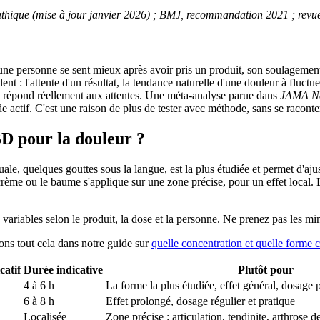
hique (mise à jour janvier 2026) ; BMJ, recommandation 2021 ; revues
d une personne se sent mieux après avoir pris un produit, son soulagement
t : l'attente d'un résultat, la tendance naturelle d'une douleur à fluct
ps répond réellement aux attentes. Une méta-analyse parue dans
JAMA N
 actif. C'est une raison de plus de tester avec méthode, sans se raconter
BD pour la douleur ?
ale, quelques gouttes sous la langue, est la plus étudiée et permet d'ajus
ème ou le baume s'applique sur une zone précise, pour un effet local. Le
s variables selon le produit, la dose et la personne. Ne prenez pas les m
lons tout cela dans notre guide sur
quelle concentration et quelle forme c
catif
Durée indicative
Plutôt pour
4 à 6 h
La forme la plus étudiée, effet général, dosage 
6 à 8 h
Effet prolongé, dosage régulier et pratique
Localisée
Zone précise : articulation, tendinite, arthrose 