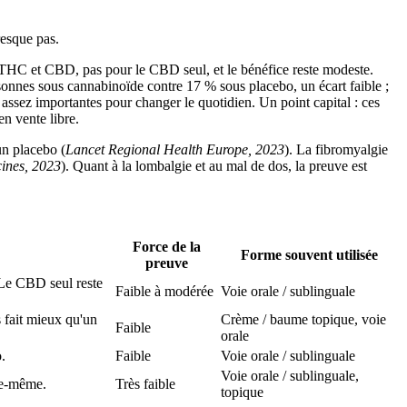
resque pas.
ons THC et CBD, pas pour le CBD seul, et le bénéfice reste modeste.
onnes sous cannabinoïde contre 17 % sous placebo, un écart faible ;
assez importantes pour changer le quotidien. Un point capital : ces
n vente libre.
un placebo (
Lancet Regional Health Europe, 2023
). La fibromyalgie
ines, 2023
). Quant à la lombalgie et au mal de dos, la preuve est
Force de la
Forme souvent utilisée
preuve
Le CBD seul reste
Faible à modérée
Voie orale / sublinguale
s fait mieux qu'un
Crème / baume topique, voie
Faible
orale
o.
Faible
Voie orale / sublinguale
Voie orale / sublinguale,
lle-même.
Très faible
topique