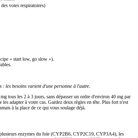
 des voies respiratoires)
ipe « start low, go slow »).
ables.
 les besoins varient d'une personne à l'autre.
mg tous les 2 à 3 jours, sans dépasser un ordre d'environ 40 mg par
es adapter à votre cas. Gardez deux règles en tête. Plus fort n'est
amais à la place de ce qui vous soulage déjà.
ur de plusieurs enzymes du foie (CYP2B6, CYP2C19, CYP3A4), les