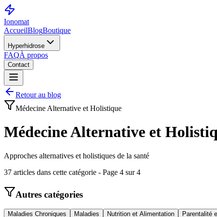
Ionomat
Accueil
Blog
Boutique
Hyperhidrose
FAQ
À propos
Contact
Retour au blog
Médecine Alternative et Holistique
Médecine Alternative et Holisti
Approches alternatives et holistiques de la santé
37
article
s
dans cette catégorie
- Page 4 sur 4
Autres catégories
Maladies Chroniques
Maladies
Nutrition et Alimentation
Parentalité 