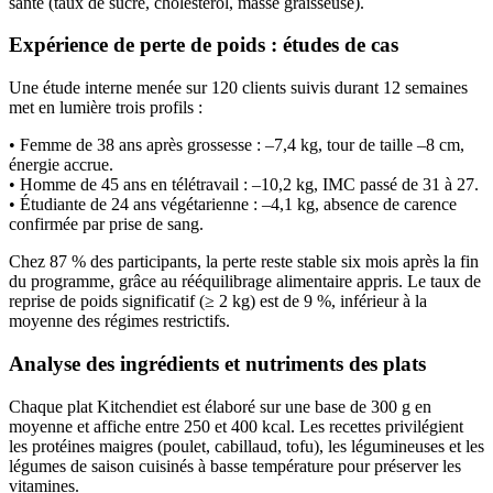
santé (taux de sucre, cholestérol, masse graisseuse).
Expérience de perte de poids : études de cas
Une étude interne menée sur 120 clients suivis durant 12 semaines
met en lumière trois profils :
• Femme de 38 ans après grossesse : –7,4 kg, tour de taille –8 cm,
énergie accrue.
• Homme de 45 ans en télétravail : –10,2 kg, IMC passé de 31 à 27.
• Étudiante de 24 ans végétarienne : –4,1 kg, absence de carence
confirmée par prise de sang.
Chez 87 % des participants, la perte reste stable six mois après la fin
du programme, grâce au rééquilibrage alimentaire appris. Le taux de
reprise de poids significatif (≥ 2 kg) est de 9 %, inférieur à la
moyenne des régimes restrictifs.
Analyse des ingrédients et nutriments des plats
Chaque plat Kitchendiet est élaboré sur une base de 300 g en
moyenne et affiche entre 250 et 400 kcal. Les recettes privilégient
les protéines maigres (poulet, cabillaud, tofu), les légumineuses et les
légumes de saison cuisinés à basse température pour préserver les
vitamines.