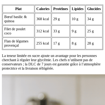
Plat
Calories
Protéines
Lipides
Glucides
Bœuf basilic &
368 kcal
29 g
10 g
34 g
quinoa
Filet de poulet
312 kcal
33 g
9 g
25 g
coco
Flan de légumes
255 kcal
17 g
8 g
28 g
provençal
La teneur limitée en sucre ajoute un avantage pour les personnes
cherchant à réguler leur glycémie. Les chefs n’utilisent pas de
conservateurs ; la DLC de 7 jours est garantie grâce à l’atmosphère
protectrice et la livraison réfrigérée.