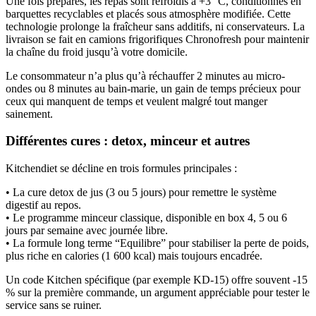
Une fois préparés, les repas sont refroidis à +3 °C, conditionnés en
barquettes recyclables et placés sous atmosphère modifiée. Cette
technologie prolonge la fraîcheur sans additifs, ni conservateurs. La
livraison se fait en camions frigorifiques Chronofresh pour maintenir
la chaîne du froid jusqu’à votre domicile.
Le consommateur n’a plus qu’à réchauffer 2 minutes au micro-
ondes ou 8 minutes au bain-marie, un gain de temps précieux pour
ceux qui manquent de temps et veulent malgré tout manger
sainement.
Différentes cures : detox, minceur et autres
Kitchendiet se décline en trois formules principales :
• La cure detox de jus (3 ou 5 jours) pour remettre le système
digestif au repos.
• Le programme minceur classique, disponible en box 4, 5 ou 6
jours par semaine avec journée libre.
• La formule long terme “Equilibre” pour stabiliser la perte de poids,
plus riche en calories (1 600 kcal) mais toujours encadrée.
Un code Kitchen spécifique (par exemple KD-15) offre souvent ‑15
% sur la première commande, un argument appréciable pour tester le
service sans se ruiner.