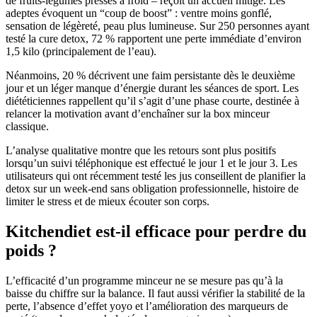
de fruits-légumes pressés à froid – reçoit un accueil mitigé. Les
adeptes évoquent un “coup de boost” : ventre moins gonflé,
sensation de légèreté, peau plus lumineuse. Sur 250 personnes ayant
testé la cure detox, 72 % rapportent une perte immédiate d’environ
1,5 kilo (principalement de l’eau).
Néanmoins, 20 % décrivent une faim persistante dès le deuxième
jour et un léger manque d’énergie durant les séances de sport. Les
diététiciennes rappellent qu’il s’agit d’une phase courte, destinée à
relancer la motivation avant d’enchaîner sur la box minceur
classique.
L’analyse qualitative montre que les retours sont plus positifs
lorsqu’un suivi téléphonique est effectué le jour 1 et le jour 3. Les
utilisateurs qui ont récemment testé les jus conseillent de planifier la
detox sur un week-end sans obligation professionnelle, histoire de
limiter le stress et de mieux écouter son corps.
Kitchendiet est-il efficace pour perdre du
poids ?
L’efficacité d’un programme minceur ne se mesure pas qu’à la
baisse du chiffre sur la balance. Il faut aussi vérifier la stabilité de la
perte, l’absence d’effet yoyo et l’amélioration des marqueurs de