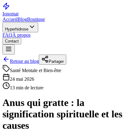
Ionomat
Accueil
Blog
Boutique
Hyperhidrose
FAQ
À propos
Contact
Retour au blog
Partager
Santé Mentale et Bien-être
24 mai 2026
13 min de lecture
Anus qui gratte : la
signification spirituelle et les
causes