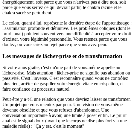
énergétiquement, soit parce que vous n'arrivez pas à dire non, soit
parce que vous serrez ce qui devrait partir, le chakra racine et le
chakra sacré se perturbent.
Le colon, quant à lui, représente la dernière étape de l'apprentissage :
l'assimilation profonde et définitive. Les problèmes coliques (dont le
prurit anal) pointent souvent vers une difficulté à accepter votre droit
d'exister, votre légitimité personnelle. Vous retenez parce que vous
doutez, ou vous criez au rejet parce que vous avez peur.
Les messages de lâcher-prise et de transformation
Si votre anus gratte, c'est qu'une part de vous-même appelle au
lâcher-prise. Mais attention : lâcher-prise ne signifie pas abandon ou
passivité. C'est l'inverse. C'est reconnaître quand vous ne contrôlez
plus rien, arrêter de gaspiller votre énergie vitale en crispation, et
faire confiance au processus naturel.
Peut-être y a-t-il une relation que vous devriez laisser se transformer.
Un projet que vous reteniez par peur. Une vision de vous-même
devenue obsolète et que vous refusez d'abandonner. Une
conversation importante à avoir, une limite à poser enfin. Le prurit
anal est le signal doux (avant que le corps ne dise plus fort via une
maladie réelle) : "Ça y est, c'est le moment".