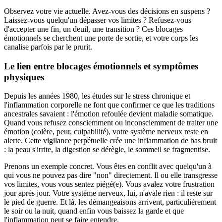
Observez votre vie actuelle. Avez-vous des décisions en suspens ?
Laissez-vous quelqu'un dépasser vos limites ? Refusez-vous
d'accepter une fin, un deuil, une transition ? Ces blocages
émotionnels se cherchent une porte de sortie, et votre corps les
canalise parfois par le prurit.
Le lien entre blocages émotionnels et symptômes
physiques
Depuis les années 1980, les études sur le stress chronique et
l'inflammation corporelle ne font que confirmer ce que les traditions
ancestrales savaient : l'émotion refoulée devient maladie somatique.
Quand vous refusez consciemment ou inconsciemment de traiter une
émotion (colère, peur, culpabilité), votre système nerveux reste en
alerte. Cette vigilance perpétuelle crée une inflammation de bas bruit
: la peau s'irrite, la digestion se dérègle, le sommeil se fragmentise.
Prenons un exemple concret. Vous êtes en conflit avec quelqu'un à
qui vous ne pouvez pas dire "non" directement. Il ou elle transgresse
vos limites, vous vous sentez piégé(e). Vous avalez votre frustration
jour après jour. Votre système nerveux, lui, n'avale rien : il reste sur
le pied de guerre. Et là, les démangeaisons arrivent, particulièrement
le soir ou la nuit, quand enfin vous baissez la garde et que
l'inflammation peut se faire entendre.