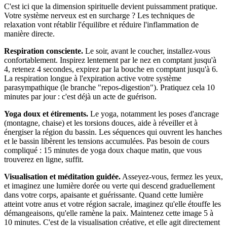
C'est ici que la dimension spirituelle devient puissamment pratique.
Votre système nerveux est en surcharge ? Les techniques de
relaxation vont rétablir l'équilibre et réduire l'inflammation de
manière directe.
Respiration consciente.
Le soir, avant le coucher, installez-vous
confortablement. Inspirez lentement par le nez en comptant jusqu'à
4, retenez 4 secondes, expirez par la bouche en comptant jusqu'à 6.
La respiration longue à l'expiration active votre système
parasympathique (le branche "repos-digestion"). Pratiquez cela 10
minutes par jour : c'est déjà un acte de guérison.
Yoga doux et étirements.
Le yoga, notamment les poses d'ancrage
(montagne, chaise) et les torsions douces, aide à réveiller et à
énergiser la région du bassin. Les séquences qui ouvrent les hanches
et le bassin libèrent les tensions accumulées. Pas besoin de cours
compliqué : 15 minutes de yoga doux chaque matin, que vous
trouverez en ligne, suffit.
Visualisation et méditation guidée.
Asseyez-vous, fermez les yeux,
et imaginez une lumière dorée ou verte qui descend graduellement
dans votre corps, apaisante et guérissante. Quand cette lumière
atteint votre anus et votre région sacrale, imaginez qu'elle étouffe les
démangeaisons, qu'elle ramène la paix. Maintenez cette image 5 à
10 minutes. C'est de la visualisation créative, et elle agit directement